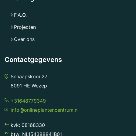
F.A.Q.
Projecten
Over ons
Contactgegevens
Schaapskooi 27
8091 HE Wezep
+31648779349
info@onlineplantencentrum.nl
kvk: 08168330
btw: NL154388841B01