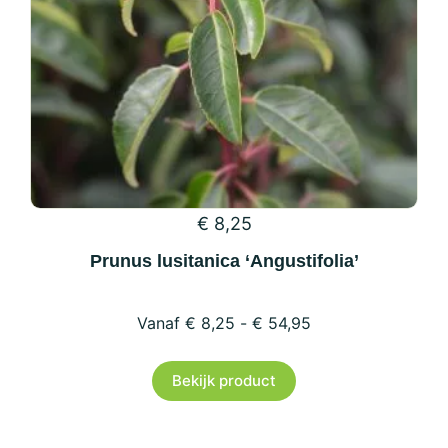
op
de
productpagina
€
8,25
Prunus lusitanica ‘Angustifolia’
€
8,25
-
€
54,95
Dit
Bekijk product
product
heeft
meerdere