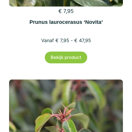
€
7,95
Prunus laurocerasus ‘Novita’
€
7,95
-
€
47,95
Dit
Bekijk product
product
heeft
meerdere
variaties.
Deze
optie
kan
gekozen
worden