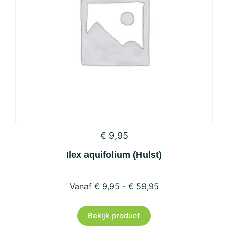
gekozen
worden
op
de
productpagina
€
9,95
Ilex aquifolium (Hulst)
€
9,95
-
€
59,95
Dit
Bekijk product
product