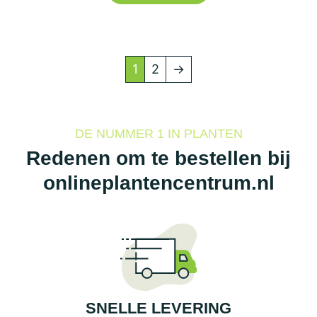
heeft
meerdere
variaties.
1
2
→
Deze
optie
kan
DE NUMMER 1 IN PLANTEN
gekozen
Redenen om te bestellen bij
worden
onlineplantencentrum.nl
op
de
productpagina
SNELLE LEVERING