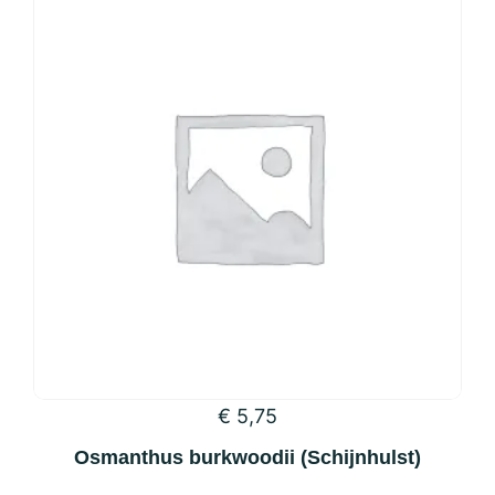
Deze
optie
kan
gekozen
worden
op
de
productpagina
€
5,75
Osmanthus burkwoodii (Schijnhulst)