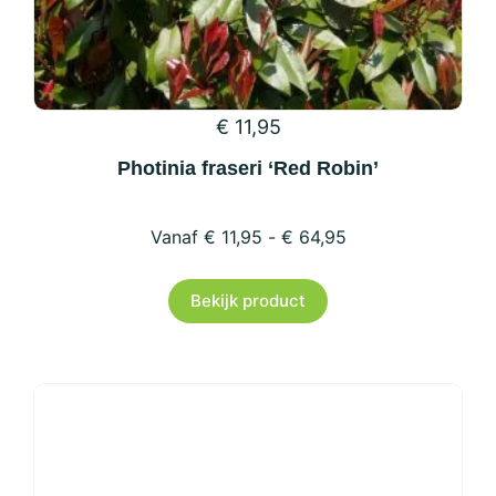
€
11,95
Photinia fraseri ‘Red Robin’
€
11,95
-
€
64,95
Dit
Bekijk product
product
heeft
meerdere
variaties.
Deze
optie