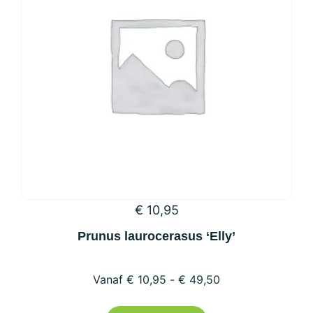
kan
gekozen
worden
op
de
productpagina
€
10,95
Prunus laurocerasus ‘Elly’
€
10,95
-
€
49,50
Dit