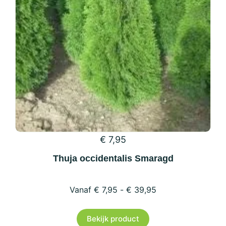
productpagina
€
7,95
Thuja occidentalis Smaragd
€
7,95
-
€
39,95
Dit
Bekijk product
product