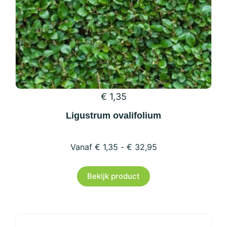
de
productpagina
€
1,35
Ligustrum ovalifolium
€
1,35
-
€
32,95
Dit
Bekijk product
product
heeft
meerdere
variaties.