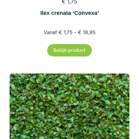
€
1,75
Ilex crenata ‘Convexa’
€
1,75
-
€
18,95
Dit
Bekijk product
product
heeft
meerdere
variaties.
Deze
optie
kan
gekozen
worden
op