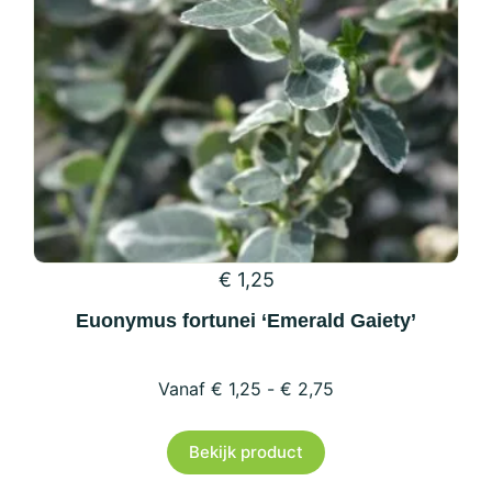
worden
op
de
productpagina
€
1,25
Euonymus fortunei ‘Emerald Gaiety’
€
1,25
-
€
2,75
Dit
Bekijk product
product
heeft