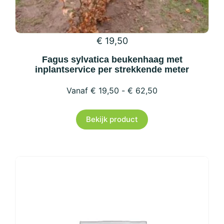
€
19,50
Fagus sylvatica beukenhaag met
inplantservice per strekkende meter
€
19,50
-
€
62,50
Dit
Bekijk product
product
heeft
meerdere
variaties.
Deze
optie
kan