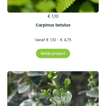
€
1,10
Carpinus betulus
€
1,10
-
€
4,75
Dit
Bekijk product
product
heeft
meerdere
variaties.
Deze
optie
kan
gekozen