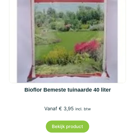
op
de
productpagina
Bioflor Bemeste tuinaarde 40 liter
€
3,95
incl. btw
Bekijk product