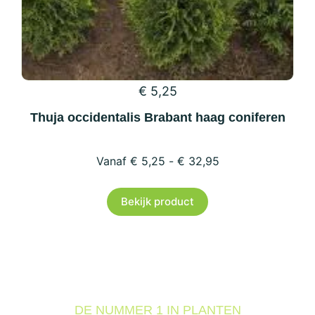
€
5,25
Thuja occidentalis Brabant haag coniferen
€
5,25
-
€
32,95
Dit
Bekijk product
product
heeft
meerdere
variaties.
Deze
optie
DE NUMMER 1 IN PLANTEN