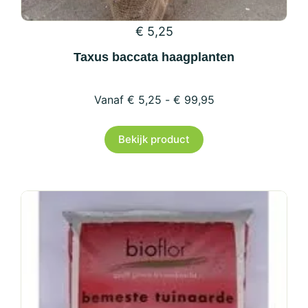
€
5,25
Taxus baccata haagplanten
€
5,25
-
€
99,95
Dit
Bekijk product
product
heeft
meerdere
variaties.
Deze
optie
kan
gekozen
worden