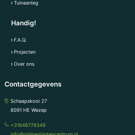
Tuinaanleg
Handig!
F.A.Q.
Projecten
Over ons
Contactgegevens
Schaapskooi 27
8091 HE Wezep
+31648779349
info@onlineplantencentrum.nl