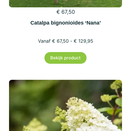
€
67,50
Catalpa bignonioides ‘Nana’
€
67,50
-
€
129,95
Dit
Bekijk product
product
heeft
meerdere
variaties.
Deze
optie
kan
gekozen
worden