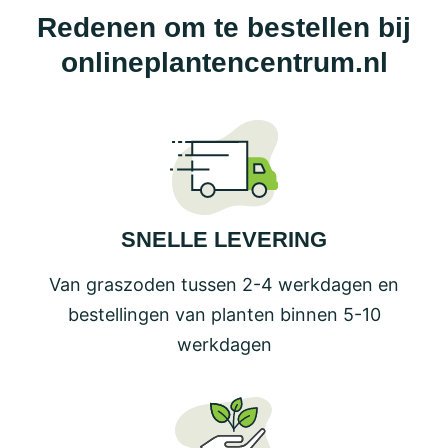
kan
Redenen om te bestellen bij
gekozen
onlineplantencentrum.nl
worden
op
de
productpagina
SNELLE LEVERING
Van graszoden tussen 2-4 werkdagen en
bestellingen van planten binnen 5-10
werkdagen