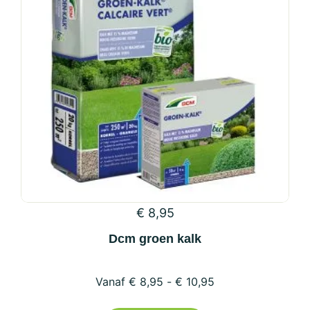
€
8,95
Dcm groen kalk
€
8,95
-
€
10,95
Dit