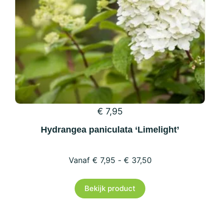
op
de
productpagina
€
7,95
Hydrangea paniculata ‘Limelight’
€
7,95
-
€
37,50
Dit
Bekijk product
product
heeft
meerdere