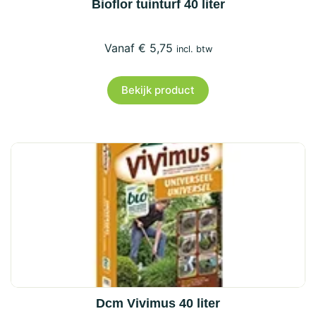
Bioflor tuinturf 40 liter
€
5,75
incl. btw
Bekijk product
Dcm Vivimus 40 liter