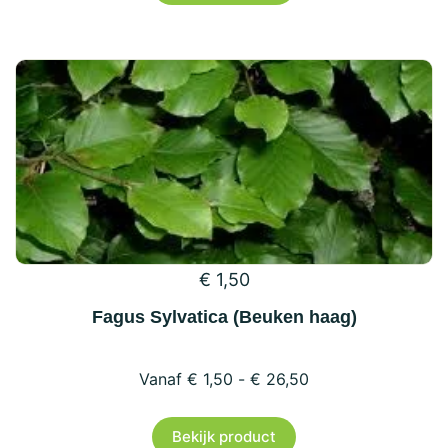
heeft
meerdere
variaties.
Deze
optie
kan
gekozen
worden
op
€
1,50
de
productpagina
Fagus Sylvatica (Beuken haag)
€
1,50
-
€
26,50
Dit
Bekijk product
product