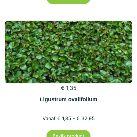
heeft
meerdere
variaties.
Deze
optie
kan
gekozen
worden
op
€
1,35
de
productpagina
Ligustrum ovalifolium
€
1,35
-
€
32,95
Dit
Bekijk product
product