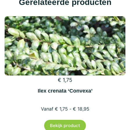
Gerelateerde producten
€
1,75
Ilex crenata ‘Convexa’
€
1,75
-
€
18,95
Dit
Bekijk product
product