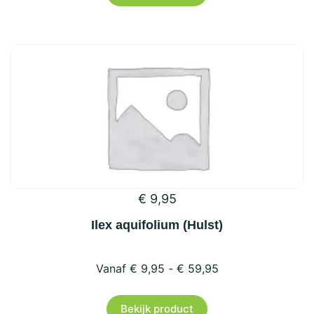
heeft
meerdere
variaties.
Deze
optie
kan
gekozen
worden
op
€
9,95
de
productpagina
Ilex aquifolium (Hulst)
€
9,95
-
€
59,95
Dit
Bekijk product
product