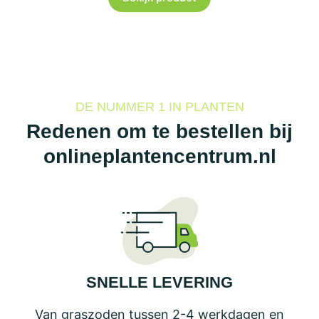
heeft
meerdere
variaties.
Deze
optie
DE NUMMER 1 IN PLANTEN
kan
Redenen om te bestellen bij
gekozen
onlineplantencentrum.nl
worden
op
de
productpagina
SNELLE LEVERING
Van graszoden tussen 2-4 werkdagen en