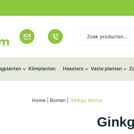
Zoeken
naar:
gplanten
Klimplanten
Heesters
Vaste planten
Z
Home
|
Bomen
|
Ginkgo biloba
Ginkg