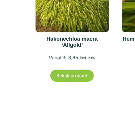
Hakonechloa macra
Heme
‘Allgold’
€
3,65
incl. btw
Bekijk product