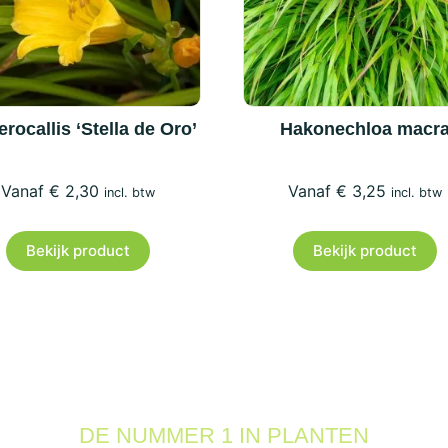
rocallis ‘Stella de Oro’
Hakonechloa macr
€
2,30
€
3,25
incl. btw
incl. btw
Bekijk product
Bekijk product
DE NUMMER 1 IN PLANTEN