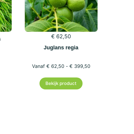
€
62,50
a
Juglans regia
€
62,50
-
€
399,50
Dit
Bekijk product
product
heeft
meerdere
variaties.
Deze
optie