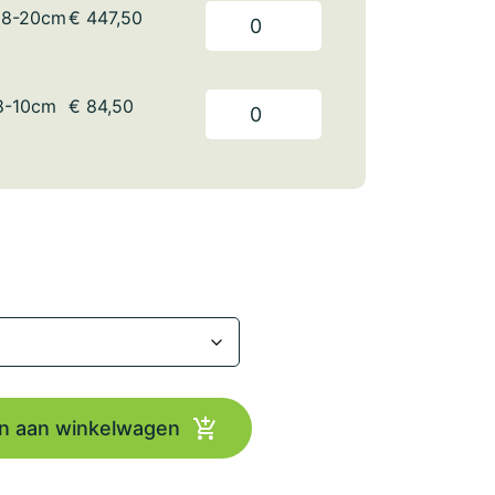
18-20cm
€
447,50
8-10cm
€
84,50
n aan winkelwagen