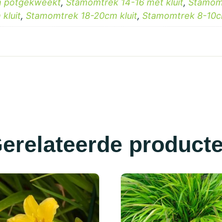
m potgekweekt
,
Stamomtrek 14-16 met kluit
,
Stamom
kluit
,
Stamomtrek 18-20cm kluit
,
Stamomtrek 8-10c
erelateerde product