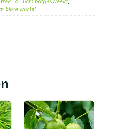
trek 14-16cm potgekweekt
,
m blote wortel
en