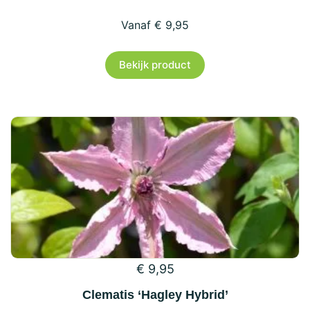
€
9,95
Dit
Bekijk product
product
heeft
meerdere
variaties.
Deze
optie
kan
gekozen
worden
op
€
9,95
de
productpagina
Clematis ‘Hagley Hybrid’