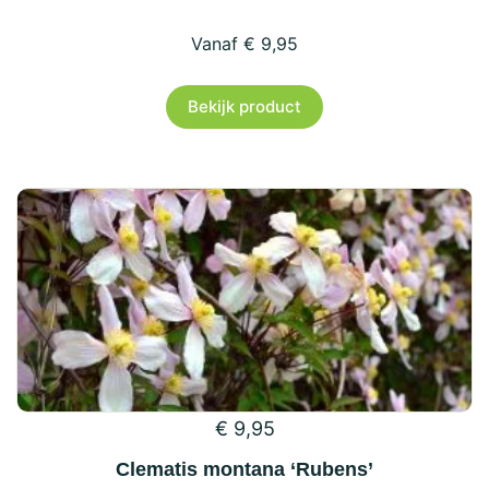
€
9,95
Dit
Bekijk product
product
heeft
meerdere
variaties.
Deze
optie
kan
gekozen
worden
op
€
9,95
de
productpagina
Clematis montana ‘Rubens’