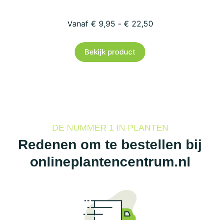
€
9,95
-
€
22,50
Dit
Bekijk product
product
heeft
meerdere
variaties.
Deze
optie
DE NUMMER 1 IN PLANTEN
kan
Redenen om te bestellen bij
gekozen
onlineplantencentrum.nl
worden
op
de
productpagina