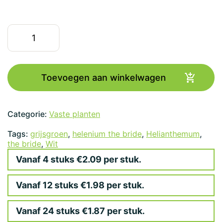
Helianthemum
'The
Bride'
aantal
Toevoegen aan winkelwagen
Categorie:
Vaste planten
Tags:
grijsgroen
,
helenium the bride
,
Helianthemum
,
the bride
,
Wit
Vanaf 4 stuks €2.09 per stuk.
Vanaf 12 stuks €1.98 per stuk.
Vanaf 24 stuks €1.87 per stuk.