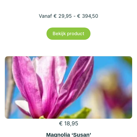
€
29,95
-
€
394,50
Dit
Bekijk product
product
heeft
meerdere
variaties.
Deze
optie
kan
gekozen
worden
op
€
18,95
de
productpagina
Magnolia ‘Susan’