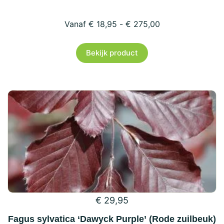
€
18,95
-
€
275,00
Dit
Bekijk product
product
heeft
meerdere
variaties.
Deze
optie
kan
gekozen
worden
op
€
29,95
de
productpagina
Fagus sylvatica ‘Dawyck Purple’ (Rode zuilbeuk)