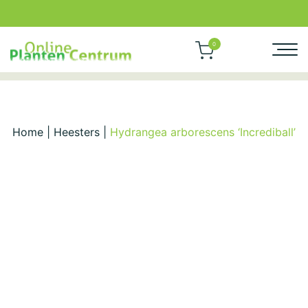
0
Home
|
Heesters
|
Hydrangea arborescens ‘Incrediball’