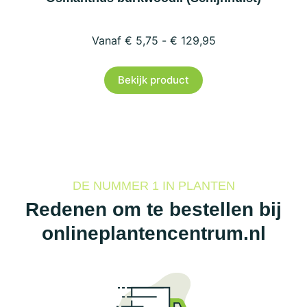
€
5,75
-
€
129,95
Dit
Bekijk product
product
heeft
meerdere
variaties.
Deze
optie
DE NUMMER 1 IN PLANTEN
kan
Redenen om te bestellen bij
gekozen
onlineplantencentrum.nl
worden
op
de
productpagina