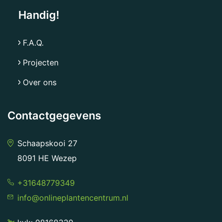
Handig!
F.A.Q.
Projecten
Over ons
Contactgegevens
Schaapskooi 27
8091 HE Wezep
+31648779349
info@onlineplantencentrum.nl