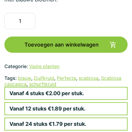
Scabiosa
caucasica
'Perfecta'
aantal
Toevoegen aan winkelwagen
Categorie:
Vaste planten
Tags:
blauw
,
Duifkruid
,
Perfecta
,
scabiosa
,
Scabiosa
caucasica
,
schurftkruid
Vanaf 4 stuks €2.00 per stuk.
Vanaf 12 stuks €1.89 per stuk.
Vanaf 24 stuks €1.79 per stuk.