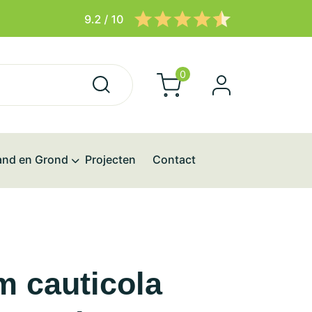
0
and en Grond
Projecten
Contact
 cauticola