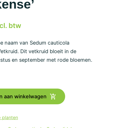
kense’
cl. btw
e naam van Sedum cauticola
Vetkruid. Dit vetkruid bloeit in de
tus en september met rode bloemen.
n aan winkelwagen
 planten