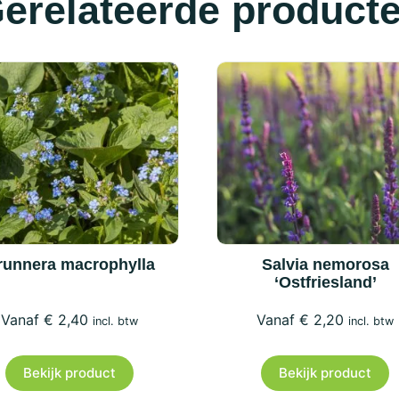
erelateerde product
runnera macrophylla
Salvia nemorosa
‘Ostfriesland’
€
2,40
€
2,20
incl. btw
incl. btw
Bekijk product
Bekijk product