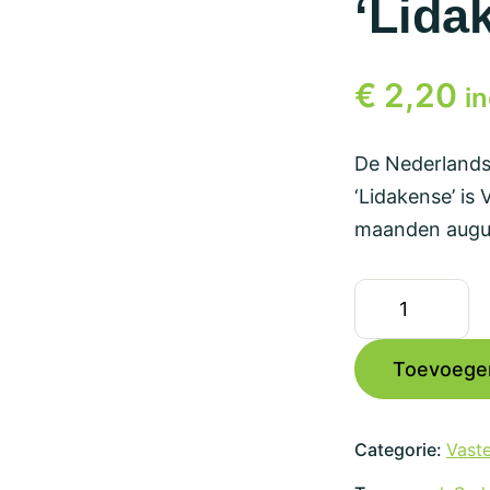
‘Lida
€
2,20
in
De Nederlands
‘Lidakense’ is 
maanden augus
Sedum
cauticola
'Lidakense'
Toevoege
aantal
Categorie:
Vaste