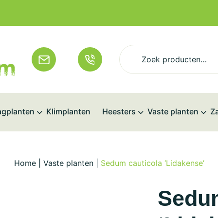
Zoeken
naar:
gplanten
Klimplanten
Heesters
Vaste planten
Z
Home
|
Vaste planten
|
Sedum cauticola ‘Lidakense’
Sedum