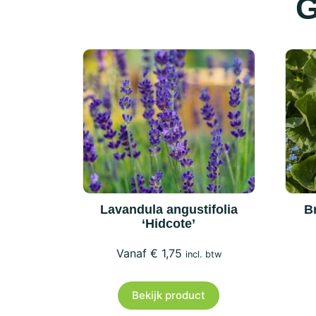
G
Lavandula angustifolia
B
‘Hidcote’
€
1,75
incl. btw
Bekijk product