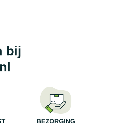
 bij
nl
ST
BEZORGING