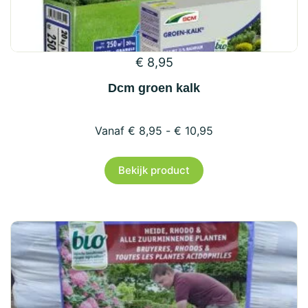
€
8,95
Dcm groen kalk
€
8,95
-
€
10,95
Dit
Bekijk product
product
heeft
meerdere
variaties.
Deze
optie
kan