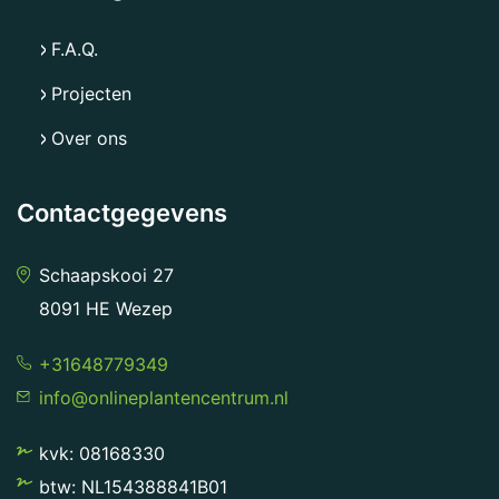
F.A.Q.
Projecten
Over ons
Contactgegevens
Schaapskooi 27
8091 HE Wezep
+31648779349
info@onlineplantencentrum.nl
kvk: 08168330
btw: NL154388841B01