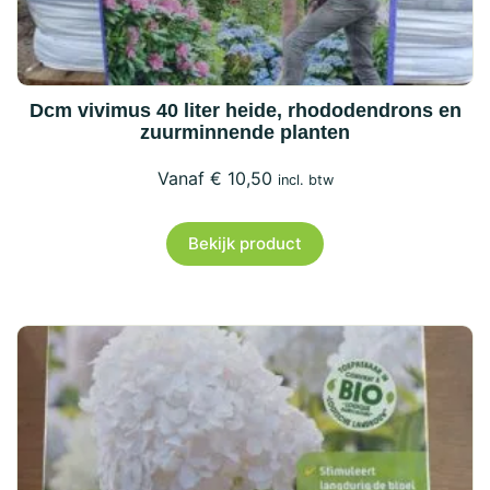
gekozen
worden
op
de
Dcm vivimus 40 liter heide, rhododendrons en
zuurminnende planten
productpagina
€
10,50
incl. btw
Bekijk product