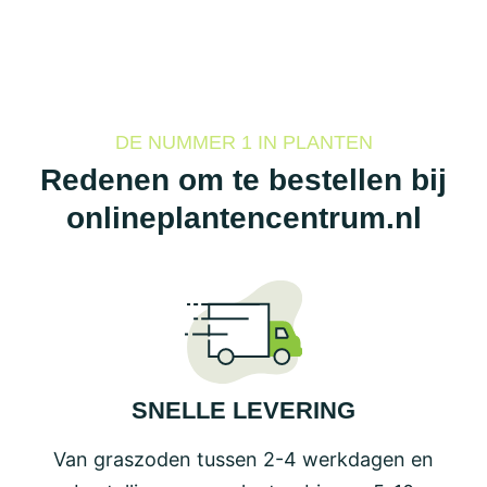
heeft
meerdere
variaties.
Deze
optie
DE NUMMER 1 IN PLANTEN
kan
Redenen om te bestellen bij
gekozen
onlineplantencentrum.nl
worden
op
de
productpagina
SNELLE LEVERING
Van graszoden tussen 2-4 werkdagen en