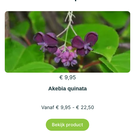
€
9,95
Akebia quinata
€
9,95
-
€
22,50
Dit
Bekijk product
product
heeft