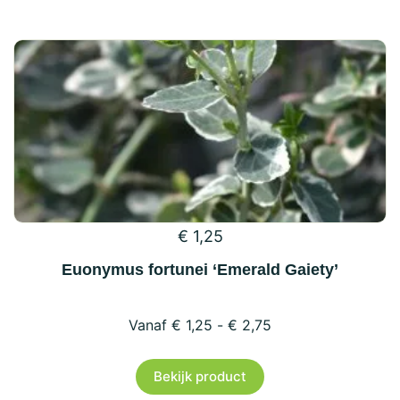
heeft
meerdere
variaties.
Deze
optie
kan
gekozen
worden
op
€
1,25
de
productpagina
Euonymus fortunei ‘Emerald Gaiety’
€
1,25
-
€
2,75
Dit
Bekijk product
product