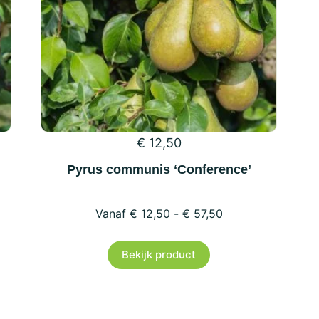
€
12,50
Pyrus communis ‘Conference’
€
12,50
-
€
57,50
Dit
Bekijk product
product
heeft
e
meerdere