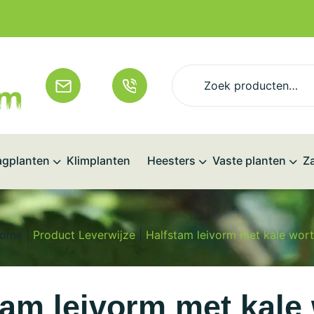
Zoeken
naar:
gplanten
Klimplanten
Heesters
Vaste planten
Z
ome
|
Product Leverwijze
|
Halfstam leivorm met kale wort
tam leivorm met kale 