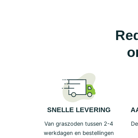
variaties.
Deze
optie
kan
Red
gekozen
worden
o
op
de
productp
SNELLE LEVERING
A
Van graszoden tussen 2-4
De
werkdagen en bestellingen