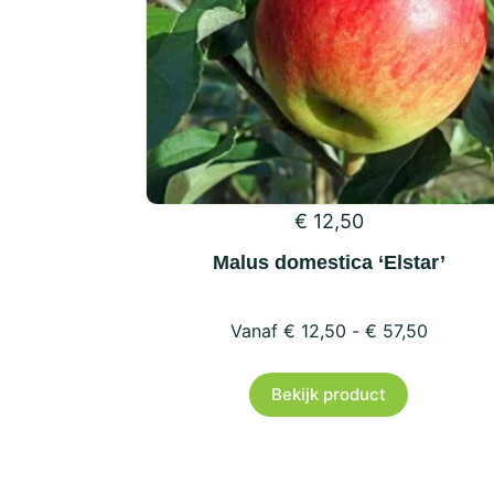
€
12,50
Malus domestica ‘Elstar’
€
12,50
-
€
57,50
Dit
Bekijk product
product
heeft
meerder