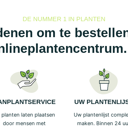
variaties.
Deze
optie
DE NUMMER 1 IN PLANTEN
kan
enen om te bestellen
gekozen
worden
nlineplantencentrum.
op
de
agina
productpagina
ANPLANTSERVICE
UW PLANTENLIJ
 planten laten plaatsen
Uw plantenlijst compl
door mensen met
maken. Binnen 24 uu