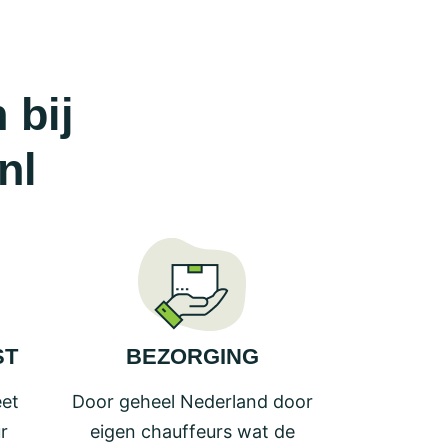
 bij
nl
ST
BEZORGING
eet
Door geheel Nederland door
r
eigen chauffeurs wat de