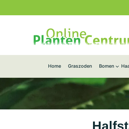
Home
Graszoden
Bomen
Haa
H
Halfs