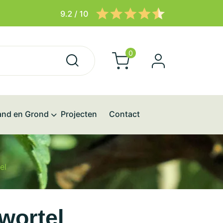
0
and en Grond
Projecten
Contact
el
wortel