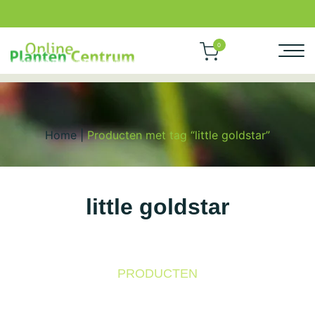
0
Home
|
Producten met tag “little goldstar”
little goldstar
PRODUCTEN