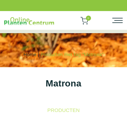
0
Home
|
Producten met tag “Matrona”
Matrona
PRODUCTEN